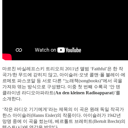
마르친 바실레프스키 트리오의 2011년 앨범 ‘Faithful’은 한 작
곡가/한 무드에 갇히지 않고, 아이슬러·오넷 콜맨·폴 블레이·에
르메토 파스코알 등 서로 다른 “노래책(songbooks)”에서 곡을
가져와 엮는 방식으로 구성됐다. 이중 첫 번째 수록곡 ‘안 덴
클라이넨 라디오아파라트(
An den kleinen Radioapparat
)’를
소개한다.
‘작은 라디오 기기에게’라는 제목의 이 곡은 원래 독일 작곡가
한스 아이슬러(Hanns Eisler)의 작품이다. 아이슬러가 1942년
망명 중에 이 곡을 썼는데, 베르톨트 브레히트(Bertolt Brecht)의
텍스트(시)에 영감을 받았다.