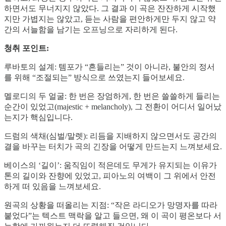
하면서도 무너지지 않았다. 그 결과 이 곡은 잔잔하게 시작했
지만 가볍지는 않았고, 듣는 사람을 편안하게만 두지 않고 약
간의 서늘함을 남기는 오프닝으로 자리하게 된다.
청취 포인트:
루바토의 설계: 템포가 “흔들리는” 것이 아니라, 불안의 정서
를 위해 “조절되는” 방식으로 쓰였는지 들어보세요.
멜로디의 두 얼굴: 한 번은 장엄하게, 한 번은 쓸쓸하게 들리는
순간이 있었고(majestic + melancholy), 그 전환이 어디서 일어났
는지가 핵심입니다.
드럼의 색채(심벌/말렛): 리듬을 지배하지 않으면서도 공간의
결을 바꾸는 터치가 곡의 긴장을 어떻게 만드는지 느껴보세요.
베이스의 ‘길이’: 움직임이 적은데도 무게가 유지되는 이유가
톤의 길이와 잔향에 있었고, 피아노의 여백이 그 위에서 안전
하게 떠 있음을 느껴보세요.
원곡의 상황을 떠올리는 지점: “작은 라디오가 망명자를 따라
붙었다”는 텍스트 맥락을 알고 들으면, 왜 이 곡이 평온보다 서