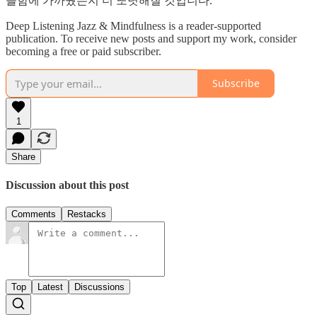
늘함에 가까웠는지 더 또렷해질 것입니다.
Deep Listening Jazz & Mindfulness is a reader-supported
publication. To receive new posts and support my work, consider
becoming a free or paid subscriber.
Subscribe
1
Share
Discussion about this post
Comments
Restacks
Top
Latest
Discussions