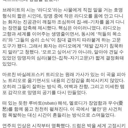
브레이트의 시는 ‘라디오’라는 사물에게 직접 말을 거는 호명
형식의 짧은 시인데, 망명 중에 작은 라디오를 품에 안고 다니
는 화자는 진공관이 깨질까 조심하며 집–배–기차를 옮겨 다니
는 장면을 압축해 제시했다. 핵심은 아이러니였다. 라디오는
고향과 세계를 이어주는 생명줄이면서, 동시에 ‘적들의 목소
리’와 ‘그들의 승리 소식’이 침대 곁까지 따라붙게 하는 고문
도구가 됐다. 그래서 화자는 라디오에게 “제발 갑자기 침묵하
지 말라”고 청했다. ‘모르고 싶어서’가 아니라, 알아야 견딜 수
있었던 망명자의 심리(불안–집착–자기고문)가 짧게 결정화돼
있었다.
마르친 바실레프스키 트리오는 원래 가사가 있는 이 곡을 피아
노 트리오로 옮기면서도 내용의 긴장감을 희석시키지 않았다.
오히려 그들이 잘하는 방식 즉, 여백과 잔향, 그리고 미세한 템
포 감각으로 망명의 공기를 다시 만들었다.
떠 있는 듯한 루바토(rubato) 해석, 멜로디가 장엄함과 우수(憂
愁)를 함께 품고 천천히 펼쳐진다. 이 곡에서 ‘불안’은 사건처
럼 폭발하는 대신 시간이 흔들리는 방식으로 스며들었다.
연주의 인상은 시작부터 명확했다. 드럼은 박을 세게 고정시키