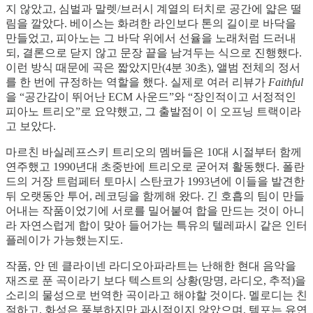
지 않았고, 심벌과 말렛/브러시 계열의 터치로 공간에 얇은 떨
림을 깔았다. 베이스는 화려한 라인보다 톤의 길이로 바닥을
만들었고, 피아노는 그 바닥 위에서 선율을 노래처럼 드러내
되, 결론으로 닫지 않고 문장 끝을 남겨두는 식으로 진행했다.
이런 방식 때문에 곡은 짧았지만(4분 30초), 앨범 전체의 정서
를 한 번에 규정하는 역할을 했다. 실제로 여러 리뷰가
Faithful
을 “공간감이 뛰어난 ECM 사운드”와 “장인적이고 서정적인
피아노 트리오”로 요약했고, 그 출발점이 이 오프닝 트랙이라
고 보았다.
마르친 바실레프스키 트리오의 멤버들은 10대 시절부터 함께
연주했고 1990년대 초중반에 트리오로 굳어져 활동했다. 폴란
드의 거장 트럼페터 토마시 스탄코가 1993년에 이들을 발견한
뒤 오랫동안 투어, 레코딩을 함께해 왔다. 긴 호흡의 팀이 만들
어내는 작품이었기에 서로를 밀어붙여 합을 만드는 것이 아니
라 자연스럽게 합이 맞아 들어가는 특유의 텔레파시 같은 인터
플레이가 가능했는지도.
작품, 안 덴 클라이넨 라디오아파라트는 난해한 현대 음악을
재즈로 푼 곡이라기 보다 텍스트의 상황(망명, 라디오, 추적)을
소리의 물성으로 번역한 곡이라고 해야할 것이다. 멜로디는 친
절하고, 화성은 풍부하지만 과시적이지 않았으며, 템포는 유연