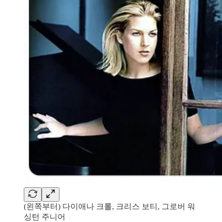
(왼쪽부터) 다이애나 크롤, 크리스 보티, 그로버 워
싱턴 주니어