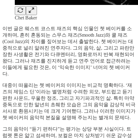
Chet Baker
이번 글은 웨스트 코스트 재즈의 핵심 인물인 쳇 베이커를 소
개하며, 흔히 혼동되는 스무스 재즈(Smooth Jazz)와 쿨 재즈
(Cool Jazz)의 차이를 짚어보는 데서 출발한다. 쳇 베이커는 대
중적으로 널리 알려진 연주자다. 그의 음악, 삶, 그리고 파란만
장한 사생활은 전기와 다큐멘터리, 영화로까지 반복 재현되어
왔다. 그러나 재즈를 진지하게 듣고 연주 언어로 접근하려는
이들에게 필요한 것은, 이 ‘익숙한 이미지’ 너머의 쳇 베이커
다.
대중이 떠올리는 쳇 베이커의 이미지는 비교적 명확하다. ‘재
즈의 제임스 딘’이라는 별명처럼 수려한 외모, 부드럽고 듣기
편한 사운드, 우울한 정조, 그리고 자기파괴적인 삶. 특히 마약
중독으로 인한 말년의 초췌한 모습은 그의 음악을 감상적 비극
서사로 환원시키는 데 크게 기여했다. 그러나 이러한 이미지가
쳇 베이커의 음악적 본질을 설명해 주는지는 별개의 문제다.
그의 음악이 “듣기 편하다”는 평가는 상당 부분 사실이다. 트
럼펫 톤은 얇고 섬세하며, 보컬은 마치 상처받기 쉬운 감수성