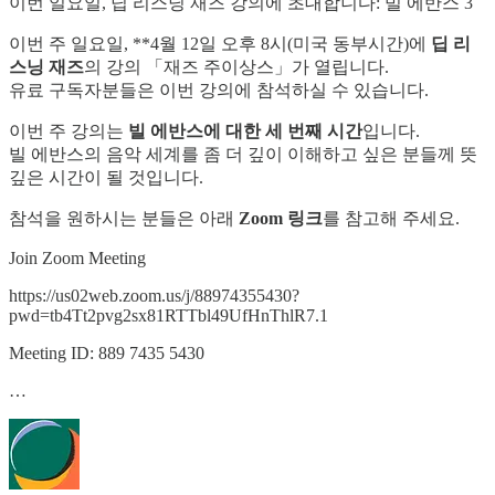
이번 일요일, 딥 리스닝 재즈 강의에 초대합니다: 빌 에반스 3
이번 주 일요일, **4월 12일 오후 8시(미국 동부시간)에
딥 리
스닝 재즈
의 강의 「재즈 주이상스」가 열립니다.
유료 구독자분들은 이번 강의에 참석하실 수 있습니다.
이번 주 강의는
빌 에반스에 대한 세 번째 시간
입니다.
빌 에반스의 음악 세계를 좀 더 깊이 이해하고 싶은 분들께 뜻
깊은 시간이 될 것입니다.
참석을 원하시는 분들은 아래
Zoom 링크
를 참고해 주세요.
Join Zoom Meeting
https://us02web.zoom.us/j/88974355430?
pwd=tb4Tt2pvg2sx81RTTbl49UfHnThlR7.1
Meeting ID: 889 7435 5430
…